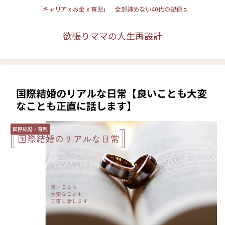
「キャリア x お金 x 育児」 全部諦めない40代の記録🌷
欲張りママの人生再設計
国際結婚のリアルな日常【良いことも大変
なことも正直に話します】
国際結婚・育児